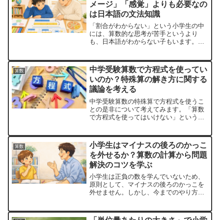
メージ」「感覚」よりも必要なの
は日本語の文法知識
「割合がわからない」という小学生の中
には、算数的な思考が苦手というより
も、日本語がわからない子もいます。彼
らに必要なのは、日本語の文法知識で
す。
中学受験算数で方程式を使ってい
算数
いのか？特殊算の解き方に関する
議論を考える
中学受験算数の特殊算で方程式を使うこ
との是非について考えてみます。「算数
で方程式を使ってはいけない」という主
張の根拠は真っ当なのでしょうか？
小学生はマイナスの後ろのかっこ
算数
を外せるか？算数の計算から問題
解決のコツを学ぶ
小学生は正負の数を学んでいないため、
原則として、マイナスの後ろのかっこを
外せません。しかし、今までのやり方で
解ける計算をヒントにすれば、かっこを
外せます。