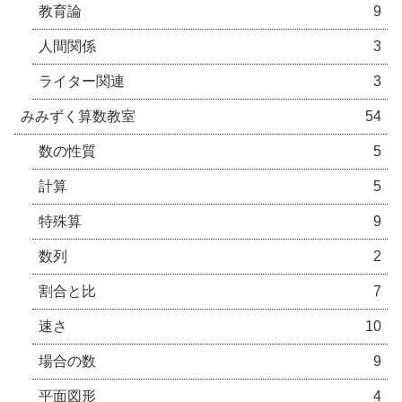
教育論
9
人間関係
3
ライター関連
3
みみずく算数教室
54
数の性質
5
計算
5
特殊算
9
数列
2
割合と比
7
速さ
10
場合の数
9
平面図形
4