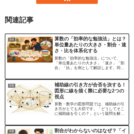
関連記事
算数の「効率的な勉強法」とは？
算数
単位量あたりの大きさ・割合・速
さ・比を体系化する
算数の「効率的な勉強法」について、
「単位量あたりの大きさ」「速さ」「割
合」「比」を例として解説します。同じ
ような問題は同じように解くと楽になり
ます。
補助線の引き方が合否を決する！
算数
図形に線を描く際に必要な2つの
視点
算数・数学の図形問題では、補助線の引
き方がとても大切です。「どうしてそこ
に補助線を引くの？」という疑問を解決
する2つの視点を紹介します。
割合がわからないのはなぜ？「イ
算数