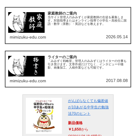
家庭教師のご案内
当サイト管理人のみみずくが家庭教師の生徒を募集しま
す。対面指導またはオンライン指導で小学生～高校生に国
語・数学（算数）・英語などを教えます。
2026.05.14
mimizuku-edu.com
ライターのご案内
「みみずく戦略室」管理人のみみずくはライターの仕事も
引き受けます。文章作成だけでなく、インタビューや撮
影、画像加工、入稿作業なども可能です。
2017.08.08
mimizuku-edu.com
がんばらなくても偏差値
が10あがる中学生の勉強
法70のヒント
新品価格
￥1,650
から
(2020/11/26 15:45時点)