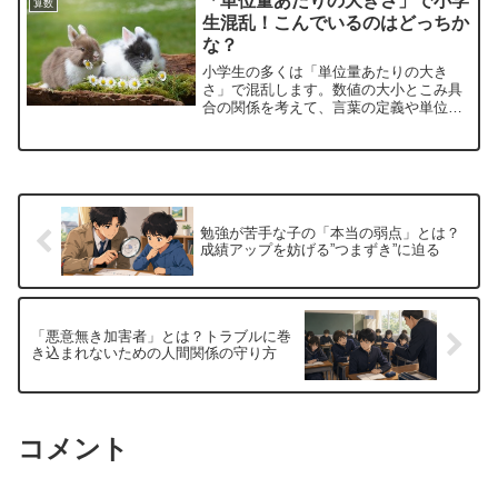
「単位量あたりの大きさ」で小学
算数
生混乱！こんでいるのはどっちか
な？
小学生の多くは「単位量あたりの大き
さ」で混乱します。数値の大小とこみ具
合の関係を考えて、言葉の定義や単位の
意味をしっかり理解しましょう。
勉強が苦手な子の「本当の弱点」とは？
成績アップを妨げる”つまずき”に迫る
「悪意無き加害者」とは？トラブルに巻
き込まれないための人間関係の守り方
コメント