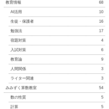
教育情報
68
AI活用
10
生徒・保護者
16
勉強法
17
宿題対策
4
入試対策
6
教育論
9
人間関係
3
ライター関連
3
みみずく算数教室
54
数の性質
5
計算
5