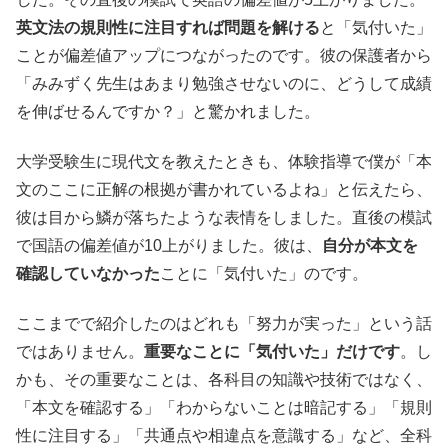
英文法の規則性に注目すれば問題を解ける
と「気付いた」
ことが偏差値アップにつながったのです。彼の保護者から
「みみずく先生はあまり勉強させないのに、どうして成績
を伸ばせるんですか？」と驚かれました。
大学受験生に現代文を教えたときも、体験指導で僕が「本
文のここに正解の根拠が書かれているよね」と伝えたら、
彼は目から鱗が落ちたような表情をしました。直後の模試
で国語の偏差値が10上がりました。彼は、
自分が本文を
確認していなかった
ことに「気付いた」のです。
ここまでで紹介したのはどれも「努力が実った」という話
ではありません。
重要なことに「気付いた」だけです
。し
かも、その重要なことは、各科目の知識や技術ではなく、
「本文を確認する」「わからないことは暗記する」「規則
性に注目する」「共通点や相違点を意識する」など、全科