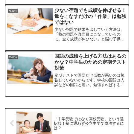
少ない宿題でも成績を伸ばせる！
勉強法
量をこなすだけの「作業」は勉強
ではない
少ない宿題で結果を出していく方法は、
「塾の宿題を真面目にこなしているの
に、全く成績が伸びない」と悩む子供と
その保護者の参考になるでしょう。
国語の成績を上げる方法はあるの
勉強法
かな？中学生のための定期テスト
対策
定期テストで国語だけ点数が悪いのは勉
強していないからです。学校の国語は入
試などの国語と違い、勉強すればするほ
ど点数や順位がアップします。
「中学受験ではなく高校受験」という選
択肢！塾に通わず公立中学で成功するに
は？