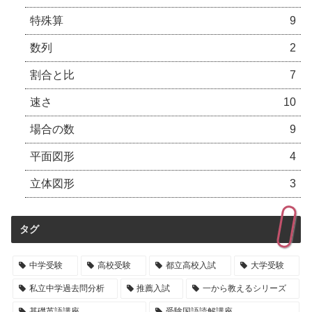
特殊算
9
数列
2
割合と比
7
速さ
10
場合の数
9
平面図形
4
立体図形
3
タグ
中学受験
高校受験
都立高校入試
大学受験
私立中学過去問分析
推薦入試
一から教えるシリーズ
基礎英語講座
受験国語読解講座