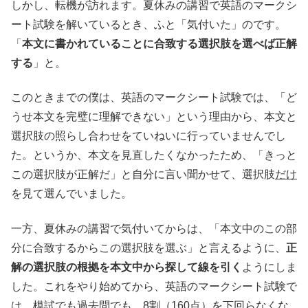
しかし、転機が訪れます。夏休みの講習で英語のマークシ
ート試験を解いているとき、ふと「気付いた」のです。
「
本文に書かれていることに合致する選択肢を選べば正解
する
」と。
このときまでの僕は、英語のマークシート試験では、「ど
うせ本文を完璧に理解できない」という理由から、本文と
選択肢の照らし合わせをていねいに行っていませんでし
た。というか、本文を見直したくなかったため、「きっと
この選択肢が正解だ」と自分に言い聞かせて、選択肢
だけ
を見て選んでいました。
一方、夏休みの講習で気付いてからは、「本文中のこの部
分に合致するからこの選択肢を選ぶ」と言えるように、
正
解の選択肢の根拠を本文中から探して線を引く
ようにしま
した。これをやり始めてから、英語のマークシート試験で
は、模試でも過去問でも、8割（160点）を下回らなくな