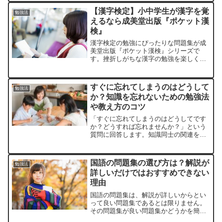
【漢字検定】小中学生が漢字を覚
勉強法
えるなら成美堂出版『ポケット漢
検』
漢字検定の勉強にぴったりな問題集が成
美堂出版『ポケット漢検』シリーズで
す。挫折しがちな漢字の勉強を楽しく続
けるための勉強法を紹介します。
すぐに忘れてしまうのはどうして
勉強法
か？知識を忘れないための勉強法
や教え方のコツ
「すぐに忘れてしまうのはどうしてです
か？どうすれば忘れませんか？」という
質問に回答します。知識同士の関連を意
識した勉強法や教え方が大切です。
国語の問題集の選び方は？解説が
勉強法
詳しいだけではおすすめできない
理由
国語の問題集は、解説が詳しいからとい
って良い問題集であるとは限りません。
その問題集が良い問題集かどうかを簡単
に見分ける方法を紹介します。