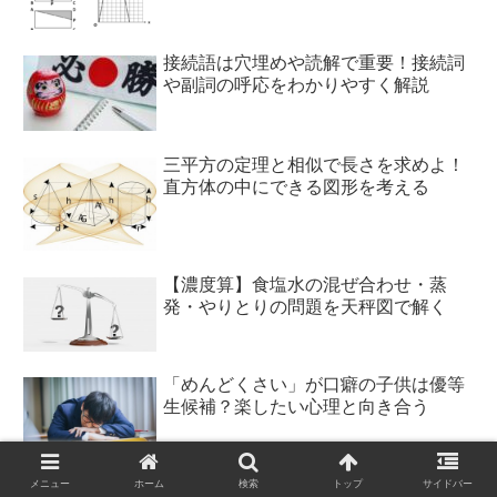
接続語は穴埋めや読解で重要！接続詞
や副詞の呼応をわかりやすく解説
三平方の定理と相似で長さを求めよ！
直方体の中にできる図形を考える
【濃度算】食塩水の混ぜ合わせ・蒸
発・やりとりの問題を天秤図で解く
「めんどくさい」が口癖の子供は優等
生候補？楽したい心理と向き合う
メニュー
ホーム
検索
トップ
サイドバー
【空間図形】立方体の切断面を作図す