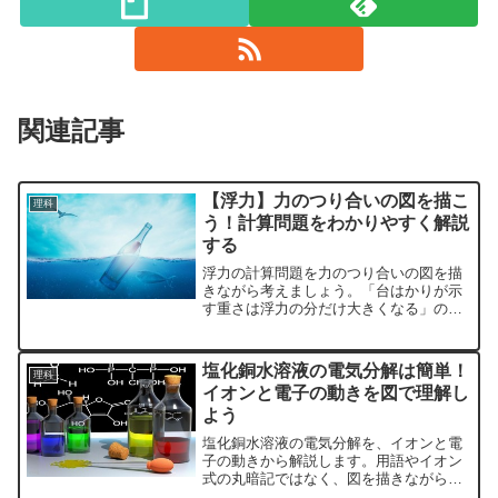
関連記事
【浮力】力のつり合いの図を描こ
理科
う！計算問題をわかりやすく解説
する
浮力の計算問題を力のつり合いの図を描
きながら考えましょう。「台はかりが示
す重さは浮力の分だけ大きくなる」の意
味を原理原則から理解できます。
塩化銅水溶液の電気分解は簡単！
理科
イオンと電子の動きを図で理解し
よう
塩化銅水溶液の電気分解を、イオンと電
子の動きから解説します。用語やイオン
式の丸暗記ではなく、図を描きながら理
屈を理解することが大切です。