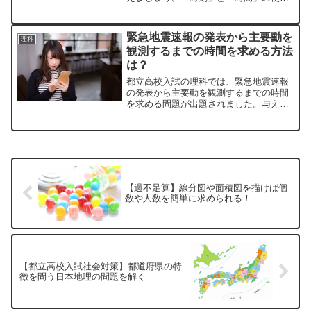
分けについても解説します。
緊急地震速報の発表から主要動を
理科
観測するまでの時間を求める方法
は？
都立高校入試の理科では、緊急地震速報
の発表から主要動を観測するまでの時間
を求める問題が出題されました。与えら
れた条件を整理して解きましょう。
【過不足算】線分図や面積図を描けば個
数や人数を簡単に求められる！
【都立高校入試社会対策】都道府県の特
徴を問う日本地理の問題を解く