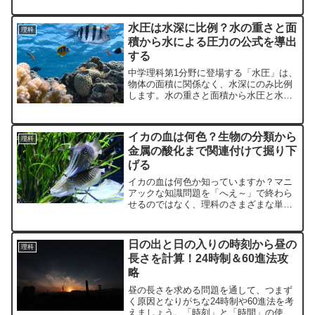
水圧は水深に比例？水の重さと面
理科
積から水による圧力の公式を導出
する
中学理科第1分野に登場する「水圧」は、
物体の面積に関係なく、水深にのみ比例
します。水の重さと面積から水圧と水深
の関係を公式化してみましょう。
イカの血は何色？生物の分類から
理科
金属の酸化まで関連付けて掘り下
げる
イカの血は何色か知っていますか？マニ
アックな知識問題を「へえ～」で終わら
せるのではなく、理科のさまざまな単元
と結びつけて掘り下げましょう。
日の出と日の入りの時刻から昼の
理科
長さを計算！24時制＆60進法攻
略
昼の長さを求める問題を通して、つまず
く原因となりがちな24時制や60進法を考
えましょう。「時刻」と「時間」の使い