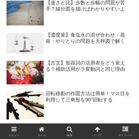
【速さと比】歩数と歩幅の問題が苦
手？線分図を描けばわかりやすいよ
【濃度算】食塩水の混ぜ合わせ・蒸
発・やりとりの問題を天秤図で解く
【古文】形容詞の活用表をどう覚え
る？補助活用がラ変動詞と同じ理由
回転移動の作図方法は簡単！マス目を
利用して三角形を90°回転する
【数列】和の記号Σ（シグマ）の意味
を理解して公式丸暗記をやめよう
メニュー
ホーム
検索
トップ
サイドバー