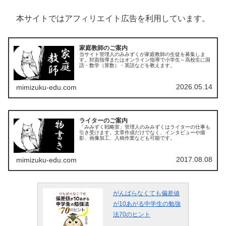
本サイトではアフィリエイト広告を利用しています。
家庭教師のご案内
当サイト管理人のみみずくが家庭教師の生徒を募集しま
す。対面指導またはオンライン指導で小学生～高校生に国
語・数学（算数）・英語などを教えます。
2026.05.14
mimizuku-edu.com
ライターのご案内
「みみずく戦略室」管理人のみみずくはライターの仕事も
引き受けます。文章作成だけでなく、インタビューや撮
影、画像加工、入稿作業なども可能です。
2017.08.08
mimizuku-edu.com
がんばらなくても偏差値
が10あがる中学生の勉強
法70のヒント