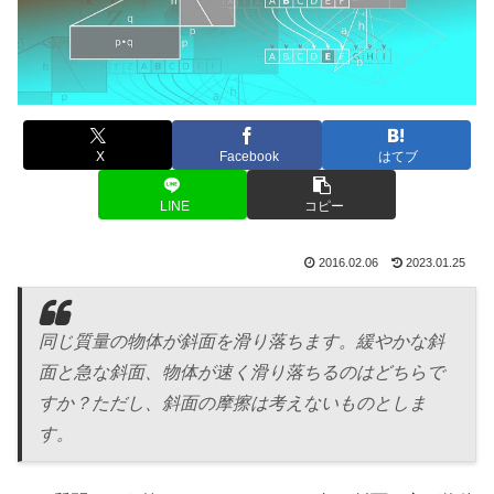
X
Facebook
はてブ
LINE
コピー
2016.02.06
2023.01.25
同じ質量の物体が斜面を滑り落ちます。緩やかな斜
面と急な斜面、物体が速く滑り落ちるのはどちらで
すか？ただし、斜面の摩擦は考えないものとしま
す。