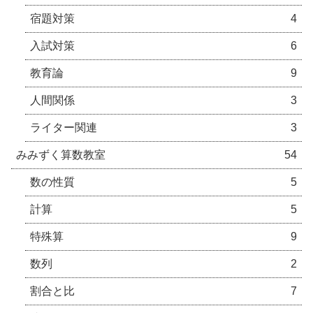
宿題対策
4
入試対策
6
教育論
9
人間関係
3
ライター関連
3
みみずく算数教室
54
数の性質
5
計算
5
特殊算
9
数列
2
割合と比
7