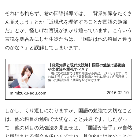
それにも拘らず、巷の国語指導では、「背景知識をたくさ
ん覚えよう」とか「近現代を理解することが国語の勉強
だ」とか、怪しげな言説がまかり通っています。こういう
言説を鵜呑みにした生徒たちは、「国語は他の科目と違う
のかな？」と誤解してしまいます。
【背景知識と現代文読解】国語の勉強で芸術論
や文化論を重視すべき？
「現代文の読解では背景知識が必要だ」といわれます。そ
れは本当でしょうか？背景知識とそれに基づく内容理解に
偏った国語指導に疑問を投げかけます。
2016.02.10
mimizuku-edu.com
しかし、くり返しになりますが、国語の勉強で大切なこと
は、他の科目の勉強で大切なことと共通です。したがっ
て、他の科目の勉強法を見直せば、「国語が苦手」が自然
と解消される場合も多いんですね。具体的には次のことに