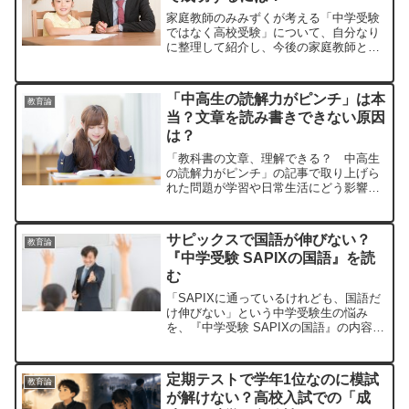
家庭教師のみみずくが考える「中学受験
ではなく高校受験」について、自分なり
に整理して紹介し、今後の家庭教師とし
ての指導方針もお伝えします。
「中高生の読解力がピンチ」は本
教育論
当？文章を読み書きできない原因
は？
「教科書の文章、理解できる？ 中高生
の読解力がピンチ」の記事で取り上げら
れた問題が学習や日常生活にどう影響す
るのかを家庭教師が考察します。
サピックスで国語が伸びない？
教育論
『中学受験 SAPIXの国語』を読
む
「SAPIXに通っているけれども、国語だ
け伸びない」という中学受験生の悩み
を、『中学受験 SAPIXの国語』の内容を
ふまえつつ分析します。
定期テストで学年1位なのに模試
教育論
が解けない？高校入試での「成