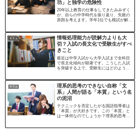
功」と独学の危険性
20年以上教育の仕事をしてきたみみずく
が、自らの中学時代を振り返り、失敗の
原因を考えます。学年1位でも模試が解け
ず、奇跡が起こって仙台二高に合格した
ものの…
情報処理能力が読解力よりも大
教育論
切？入試の長文化で受験生がすべ
きこと
最近は中学入試から大学入試まで全科目
で長文化傾向が顕著です。こうした入試
を突破する上で、受験生にはどのような
能力が求められるのでしょうか？
理系的思考のできない自称「文
教育論
系」人間が語る「本質」という名
の泥沼
テクニックを否定したがる国語指導者は
「本質」が大好きです。この「本質」と
は一体何なのでしょうか？理系的思考に
おける「本質」と比較してみます。