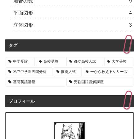
場合の数
9
平面図形
4
立体図形
3
タグ
中学受験
高校受験
都立高校入試
大学受験
私立中学過去問分析
推薦入試
一から教えるシリーズ
基礎英語講座
受験国語読解講座
プロフィール