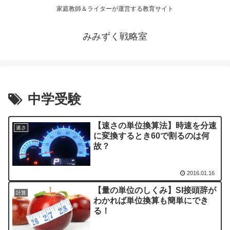
家庭教師＆ライターが運営する教育サイト
みみずく戦略室
中学受験
【速さの単位換算法】時速を分速
速さ
に変換するとき60で割るのは何
故？
2016.01.16
【量の単位のしくみ】SI接頭辞が
計算
わかれば単位換算も簡単にでき
る！