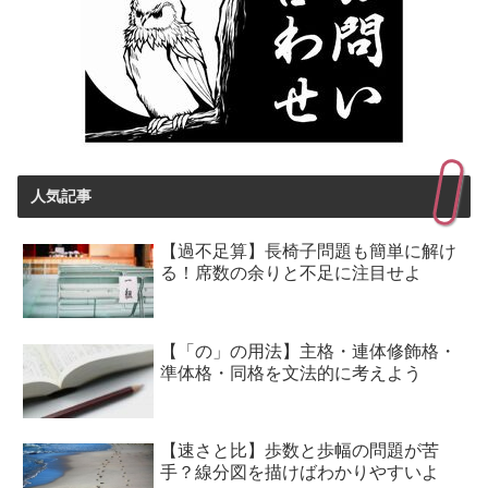
人気記事
【過不足算】長椅子問題も簡単に解け
る！席数の余りと不足に注目せよ
【「の」の用法】主格・連体修飾格・
準体格・同格を文法的に考えよう
【速さと比】歩数と歩幅の問題が苦
手？線分図を描けばわかりやすいよ